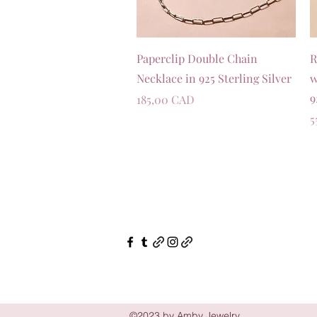
Швидкий перегляд
Paperclip Double Chain
R
Necklace in 925 Sterling Silver
w
9
Ціна
185,00 CAD
Ц
5
©2023 by Amby Jewelry