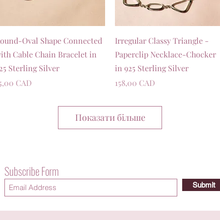
Швидкий перегляд
Швидкий перегляд
ound-Oval Shape Connected
Irregular Classy Triangle -
ith Cable Chain Bracelet in
Paperclip Necklace-Chocker
25 Sterling Silver
in 925 Sterling Silver
іна
Ціна
5,00 CAD
158,00 CAD
Показати більше
Subscribe Form
Submit