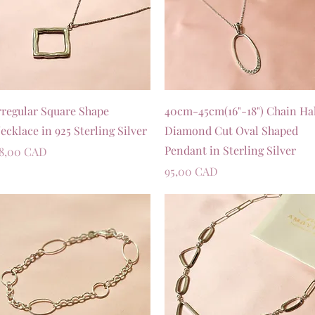
Швидкий перегляд
Швидкий перегляд
rregular Square Shape
40cm-45cm(16"-18") Chain Ha
ecklace in 925 Sterling Silver
Diamond Cut Oval Shaped
Pendant in Sterling Silver
іна
8,00 CAD
Ціна
95,00 CAD