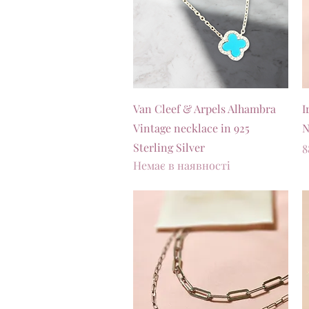
Швидкий перегляд
Van Cleef & Arpels Alhambra
I
Vintage necklace in 925
N
Sterling Silver
Ц
8
Немає в наявності