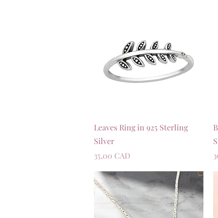
Швидкий перегляд
Leaves Ring in 925 Sterling
B
Silver
S
Ціна
Ц
35,00 CAD
3