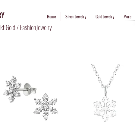
RY
Home
Silver Jewelry
Gold Jewelry
More
kt Gold / FashionJewelry