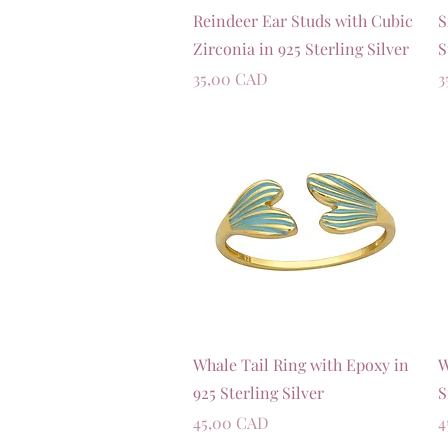
Швидкий перегляд
Reindeer Ear Studs with Cubic
S
Zirconia in 925 Sterling Silver
S
Ціна
Ц
35,00 CAD
3
Швидкий перегляд
Whale Tail Ring with Epoxy in
W
925 Sterling Silver
S
Ціна
Ц
45,00 CAD
4