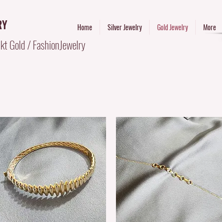
RY
Home
Silver Jewelry
Gold Jewelry
More
kt Gold / FashionJewelry